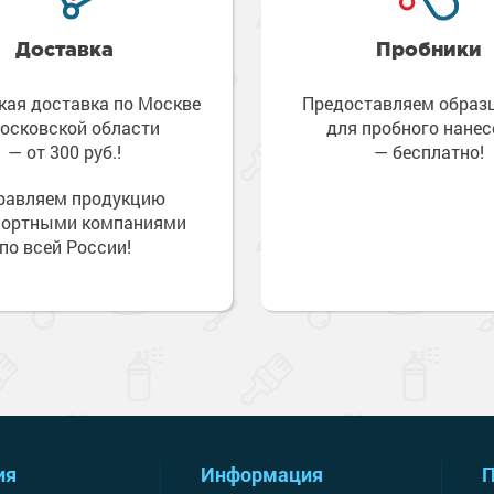
 оборудование
е товары
 краски для
Доставка
Пробники
е ремонтные
металла
кая доставка по Москве
Предоставляем обра
 краски для
е стены
осковской области
для пробного нанес
— от 300 руб.!
— бесплатно!
е товары
е товары
равляем продукцию
портными компаниями
по всей России!
ия
Информация
П