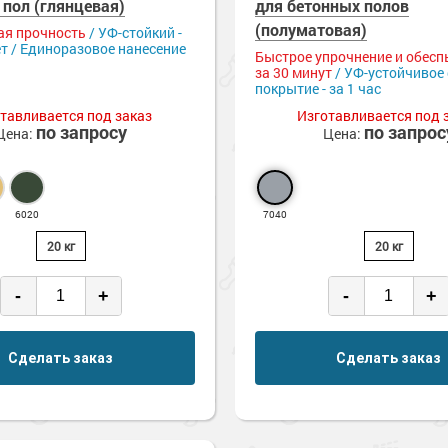
е товары
 пол (глянцевая)
для бетонных полов
астика
(полуматовая)
я прочность
/ УФ-стойкий -
р для бетона,
 металла
е товары
т / Единоразовое нанесение
ча
е товары
ски для стен
Быстрое упрочнение и обесп
за 30 минут
/ УФ-устойчивое
изоляция
покрытие - за 1 час
 бетона
е товары
ышленность
тавливается под заказ
Изготавливается под 
по запросу
по запрос
Цена:
Цена:
ели ржавчины
я ремонта
а
сть
и
полов
е товары
е товары
6020
7040
20 кг
20 кг
е товары
т» для бетона
ль для металла
-
+
-
+
е товары
е полы
ые полы
оррозии
шленных полов
 холодного
Сделать заказ
Сделать заказ
олы
о металлу
и разбавители
ов
обетонных
е товары
дные наливные
 слой
садов
я металла
е товары
е товары
 грунт-эмали