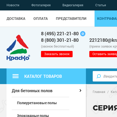
Новости
Фотогалерея
Видеогалерея
Статьи
ДОСТАВКА
ОПЛАТА
ПРЕДСТАВИТЕЛИ
КОНТРАФА
8 (495) 221-21-80
8 (800) 301-21-80
2212180@kra
(звонок бесплатный)
(прием заявок к
Заказать звонок
Оставить заявк
КАТАЛОГ ТОВАРОВ
Полиуретанов
Полимерные наливные полы
Для бетонных полов
Главная
/
Кат
Полиуретановые полы
Эпоксидные п
Полиуретанов
Для бетонных полов
СЕРИ
Эпоксидные полы
Водно-эпокси
Эпоксидные п
Грунт-эмали п
Для металла