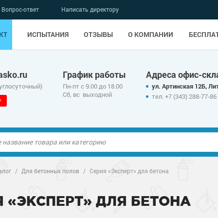
Вопрос-ответ
Написать директору
КТ
ИСПЫТАНИЯ
ОТЗЫВЫ
О КОМПАНИИ
БЕСПЛА
sko.ru
График работы
Адреса офис-скл
руглосуточный)
Пн-пт с 9.00 до 18.00
ул. Артинская 12Б, Лит
Сб, вс выходной
тел. +7 (343) 288-77-86
у
ые полы
алог
/
Для бетонных полов
/
Серия «Эксперт» для бетона
олы
ые полы
Я «ЭКСПЕРТ» ДЛЯ БЕТОНА
дные наливные
олы
о металлу