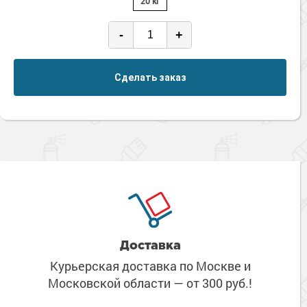
20 кг
Сопутствующие товары
Морозостойкие краски для металла
Морозостойкие краски для фасада
-
+
Сопутствующие товары
Сделать заказ
Доставка
Курьерская доставка по Москве
и
Московской области
— от 300 руб.!