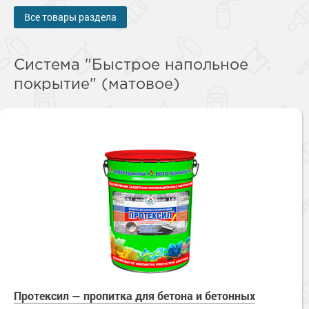
Сопутствующие товары
Морозостойкие краски для металла
Все товары раздела
Морозостойкие краски для фасада
Сопутствующие товары
Система "Быстрое напольное
покрытие" (матовое)
Протексил — пропитка для бетона и бетонных