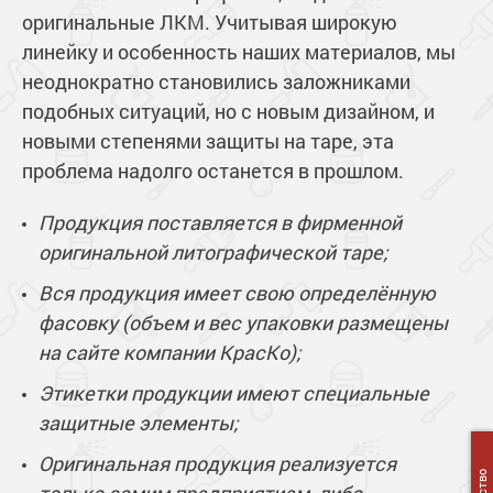
Сопутствующие товары
Морозостойкие краски для металла
оригинальные ЛКМ. Учитывая широкую
линейку и особенность наших материалов, мы
Морозостойкие краски для фасада
неоднократно становились заложниками
Сопутствующие товары
подобных ситуаций, но с новым дизайном, и
новыми степенями защиты на таре, эта
проблема надолго останется в прошлом.
Продукция поставляется в фирменной
оригинальной литографической таре;
Вся продукция имеет свою определённую
фасовку (объем и вес упаковки размещены
на сайте компании КрасКо);
Этикетки продукции имеют специальные
защитные элементы;
Оригинальная продукция реализуется