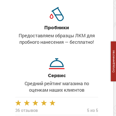
Сопутствующие товары
Морозостойкие краски для металла
Морозостойкие краски для фасада
Сопутствующие товары
Пробники
Предоставляем образцы ЛКМ
для
пробного нанесения
— бесплатно!
Сотрудничество
Сервис
Средний рейтинг магазина
по
оценкам наших клиентов
36 отзывов
5 из 5