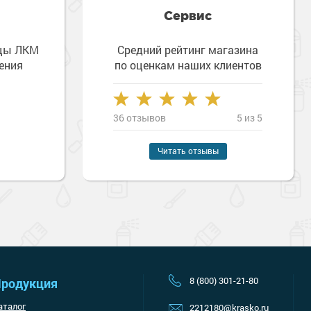
Сервис
зцы ЛКМ
Средний рейтинг магазина
ения
по оценкам наших клиентов
36 отзывов
5 из 5
Наверх
Читать отзывы
8 (800) 301-21-80
родукция
аталог
2212180@krasko.ru