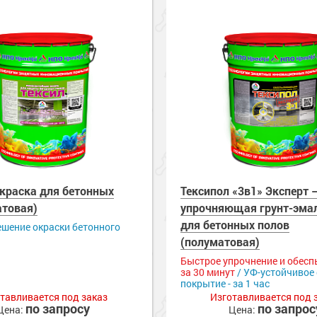
сть
е
и
рукции
полов
е товары
е товары
краски
 краски для
е товары
ов
 оборудование
е товары
т» для бетона
е товары
 краски для
ль для металла
е ремонтные
е товары
е полы
металла
оррозии
 краски для
е стены
шленных полов
 холодного
и разбавители
е товары
е товары
ов
обетонных
е товары
 краска для бетонных
Тексипол «3в1» Эксперт 
я металла
е товары
е товары
 грунт-эмали
атовая)
упрочняющая грунт-эмал
е
рукции
для бетонных полов
ешение окраски бетонного
е товары
краски
(полуматовая)
 оборудование
Быстрое упрочнение и обесп
е товары
за 30 минут
/ УФ-устойчивое
покрытие - за 1 час
е ремонтные
тавливается под заказ
Изготавливается под 
металла
по запросу
по запрос
Цена:
Цена: