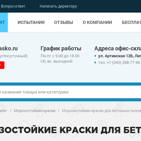
Вопрос-ответ
Написать директору
КТ
ИСПЫТАНИЯ
ОТЗЫВЫ
О КОМПАНИИ
БЕСПЛА
sko.ru
График работы
Адреса офис-скл
руглосуточный)
Пн-пт с 9.00 до 18.00
ул. Артинская 12Б, Лит
Сб, вс выходной
тел. +7 (343) 288-77-86
у
ые полы
алог
/
Морозостойкие краски
/
Морозостойкие краски для бетонных поло
олы
ые полы
ЗОСТОЙКИЕ КРАСКИ ДЛЯ БЕ
дные наливные
олы
о металлу