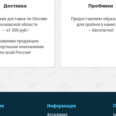
Доставка
Пробники
кая доставка по Москве
Предоставляем обра
осковской области
для пробного нанес
— от 300 руб.!
— бесплатно!
равляем продукцию
портными компаниями
по всей России!
ия
Информация
П
Фотогалерея
К