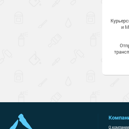
Курьерс
и М
Отп
транс
Компан
О компании