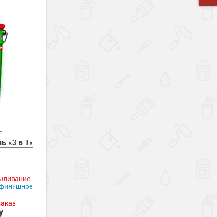
—
ь «3 в 1»
ыливание -
 финишное
заказ
у