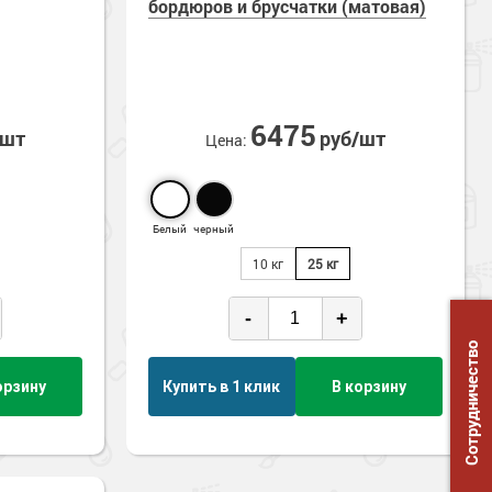
бордюров и брусчатки (матовая)
6475
/шт
руб/шт
Цена:
Белый
черный
10 кг
25 кг
-
+
Сотрудничество
орзину
Купить в 1 клик
В корзину