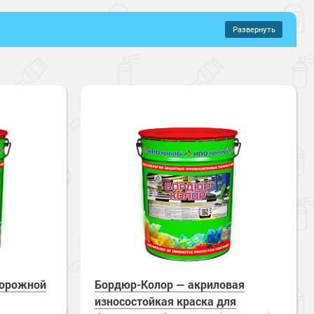
Развернуть
–
553 руб.
ганические составы
Перхлорвиниловые составы
ящие полы
Эмали по бетону
вый
 под навесом
Для помещений
хнущие
Влагостойкие
ящие
Стойкие к истиранию
ие
дорожной
Бордюр-Колор — акриловая
износостойкая краска для