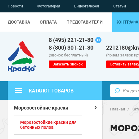
Новости
Фотогалерея
Видеогалерея
Статьи
ДОСТАВКА
ОПЛАТА
ПРЕДСТАВИТЕЛИ
КОНТРАФА
8 (495) 221-21-80
8 (800) 301-21-80
2212180@kra
(звонок бесплатный)
(прием заявок к
Заказать звонок
Оставить заявк
КАТАЛОГ ТОВАРОВ
Полиуретанов
Полимерные наливные полы
Морозостойкие краски
Главная
/
Кат
Морозостойкие краски для
Эпоксидные п
Полиуретанов
Для бетонных полов
МОРО
бетонных полов
Водно-эпокси
Эпоксидные п
Грунт-эмали п
Для металла