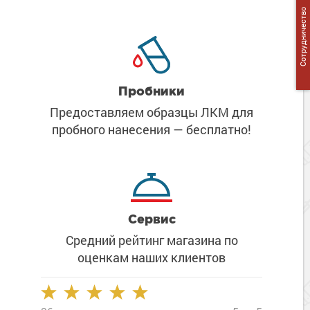
Сопутствующие товары
Морозостойкие краски для металла
Сотрудничество
Морозостойкие краски для фасада
Сопутствующие товары
Пробники
Предоставляем образцы ЛКМ
для
пробного нанесения
— бесплатно!
Сервис
Средний рейтинг магазина
по
оценкам наших клиентов