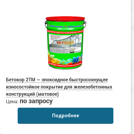
Сопутствующие товары
Морозостойкие краски для металла
Морозостойкие краски для фасада
Сопутствующие товары
Бетокор 2TM — эпоксидное быстросохнущее
износостойкое покрытие для железобетонных
конструкций (матовое)
по запросу
Цена:
Подробнее