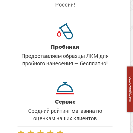
Сопутствующие товары
России!
Морозостойкие краски для металла
Морозостойкие краски для фасада
Сопутствующие товары
Пробники
Предоставляем образцы ЛКМ
для
пробного нанесения
— бесплатно!
Сотрудничество
Сервис
Средний рейтинг магазина
по
оценкам наших клиентов